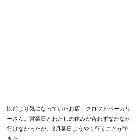
リ
ー)/
群
馬
の
パ
ン
屋
さ
ん
に
以前より気になっていたお店、クロフトベーカリ
ーさん。営業日とわたしの休みが合わずなかなか
行けなかったが、3月某日ようやく行くことがで
きた。