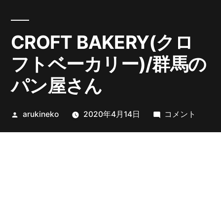
CROFT BAKERY(クロ
フトベーカリー)/群馬の
パン屋さん
投
CROFT
arukineko
2020年4月14日
コメント
稿
BAKERY(ク
者:
ロ
フ
ト
ベ
ー
カ