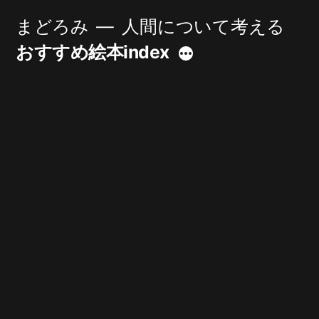
コ
まどろみ
人間について考える
ン
おすすめ絵本index
続
テ
き
ン
ツ
へ
ス
キ
ッ
プ