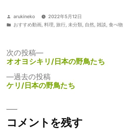
投
arukineko
2022年5月12日
稿
カ
おすすめ動画
,
料理
,
旅行
,
未分類
,
自然
,
雑談
,
食べ物
者:
テ
ゴ
リ
次
次の投稿
ー:
の
オオヨシキリ/日本の野鳥たち
投
投
過
過去の投稿
稿
稿:
去
ケリ/日本の野鳥たち
ナ
の
投
ビ
稿:
ゲ
コメントを残す