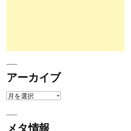
アーカイブ
ア
ー
カ
メタ情報
イ