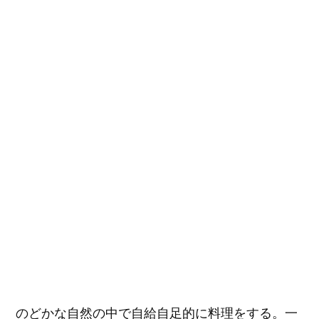
で
繊
細
な
漢
の
料
理
に
のどかな自然の中で自給自足的に料理をする。一