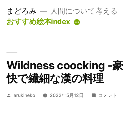
コ
まどろみ
人間について考える
ン
おすすめ絵本index
続
テ
き
ン
ツ
Wildness coocking -豪
へ
ス
快で繊細な漢の料理
キ
投
Wildness
arukineko
2022年5月12日
コメント
ッ
稿
coocking
プ
者:
-
豪
快