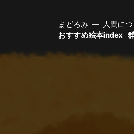
コ
ン
まどろみ
人間につ
テ
おすすめ絵本index
群
ン
ツ
へ
ス
キ
ッ
プ