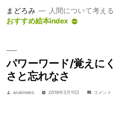
コ
まどろみ
人間について考える
ン
おすすめ絵本index
続
テ
き
ン
ツ
パワーワード/覚えにく
へ
ス
さと忘れなさ
キ
投
パ
arukineko
2019年3月11日
コメント
ッ
稿
ワ
プ
者:
ー
ワ
ー