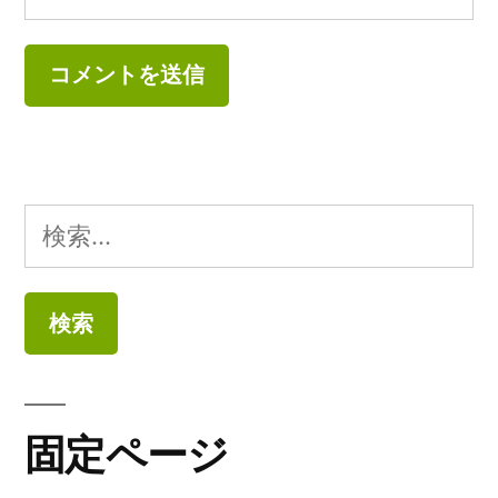
検
索:
固定ページ