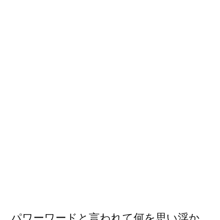
ド/
覚
え
に
く
さ
と
忘
れ
な
さ
に
パワーワードと言われて何を思い浮か