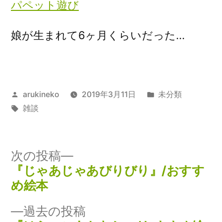
パペット遊び
娘が生まれて6ヶ月くらいだった…
投
カ
arukineko
2019年3月11日
未分類
稿
タ
テ
雑談
者:
グ:
ゴ
リ
ー:
次
次の投稿
の
『じゃあじゃあびりびり』/おすす
投
投
め絵本
稿
稿:
過
過去の投稿