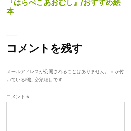
ナ
去
『はらぺこあおむし』/おすすめ絵
の
本
ビ
投
ゲ
稿:
ー
コメントを残す
シ
ョ
メールアドレスが公開されることはありません。
※
が付
ン
いている欄は必須項目です
コメント
※