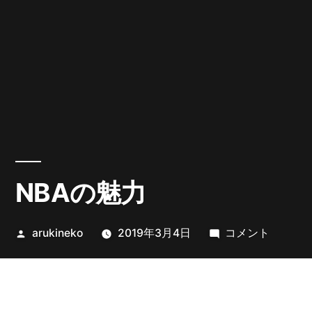
NBAの魅力
投
NBA
arukineko
2019年3月4日
コメント
稿
の
者:
魅
力
に