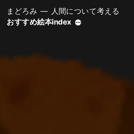
コ
まどろみ
人間について考える
ン
おすすめ絵本index
続
テ
き
ン
ツ
へ
ス
キ
ッ
プ