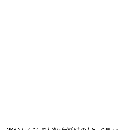
い
ス
ー
パ
ー
プ
レ
イ
集/NBA
に
NBAというのは超人的な身体能力の人たちの集まり