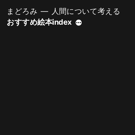
コ
まどろみ
人間について考える
ン
おすすめ絵本index
続
テ
き
ン
ツ
へ
ス
キ
ッ
プ