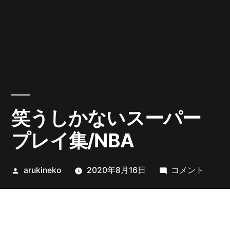
笑うしかないスーパー
プレイ集/NBA
投
笑
arukineko
2020年8月16日
コメント
稿
う
者:
し
か
な