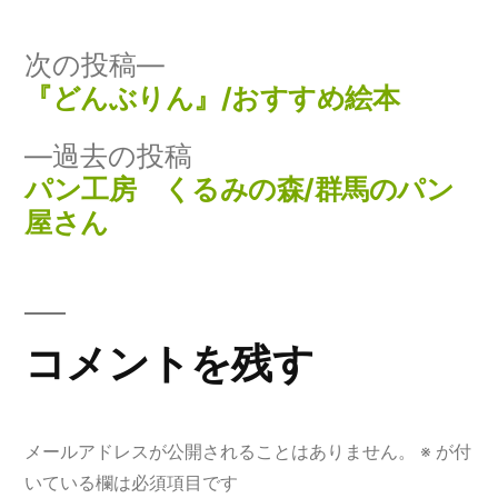
ゴ
リ
次
次の投稿
ー:
の
『どんぶりん』/おすすめ絵本
投
投
過
過去の投稿
稿
稿:
去
パン工房 くるみの森/群馬のパン
ナ
の
屋さん
投
ビ
稿:
ゲ
コメントを残す
ー
シ
ョ
メールアドレスが公開されることはありません。
※
が付
いている欄は必須項目です