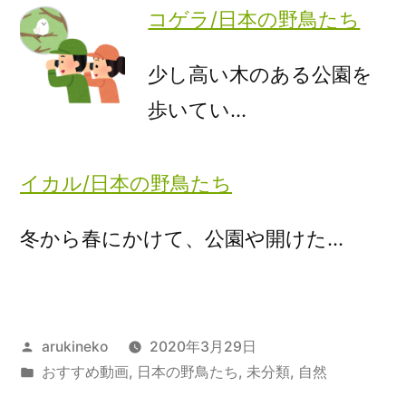
コゲラ/日本の野鳥たち
少し高い木のある公園を
歩いてい…
イカル/日本の野鳥たち
冬から春にかけて、公園や開けた…
投
arukineko
2020年3月29日
稿
カ
おすすめ動画
,
日本の野鳥たち
,
未分類
,
自然
者:
テ