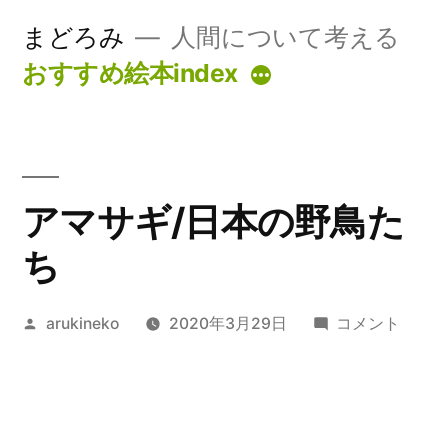
コ
まどろみ
人間について考える
ン
おすすめ絵本index
続
テ
き
ン
ツ
アマサギ/日本の野鳥た
へ
ス
ち
キ
投
ア
arukineko
2020年3月29日
コメント
ッ
稿
マ
プ
者:
サ
ギ/
日