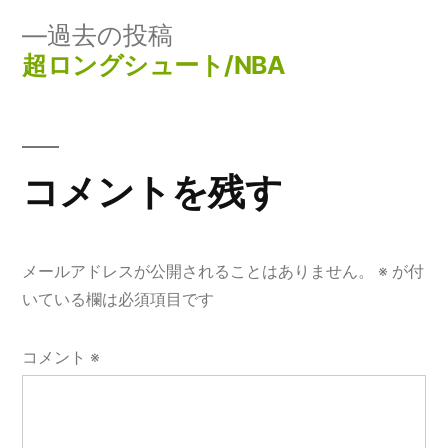
投
投
過
過去の投稿
稿
稿:
去
超ロングシュート/NBA
ナ
の
投
ビ
稿:
ゲ
コメントを残す
ー
シ
メールアドレスが公開されることはありません。
※
が付
ョ
いている欄は必須項目です
ン
コメント
※