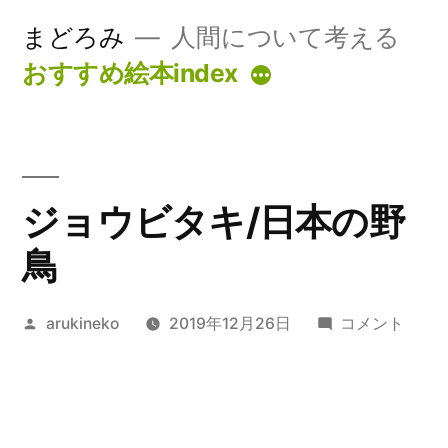
コ
まどろみ
人間について考える
ン
おすすめ絵本index
続
テ
き
ン
ツ
ジョウビタキ/日本の野
へ
ス
鳥
キ
投
ジ
arukineko
2019年12月26日
コメント
ッ
稿
ョ
プ
者:
ウ
ビ
タ