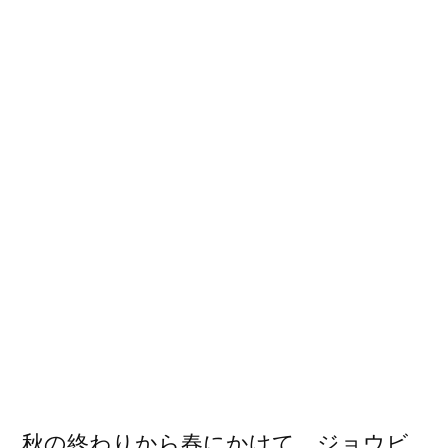
キ/
日
本
の
野
鳥
に
秋の終わりから春にかけて、ジョウビ