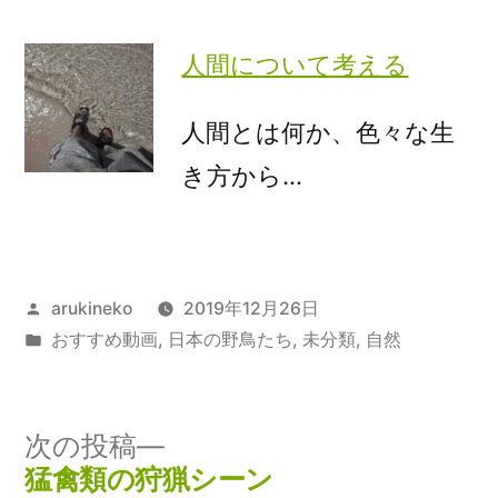
人間について考える
人間とは何か、色々な生
き方から…
投
arukineko
2019年12月26日
稿
カ
おすすめ動画
,
日本の野鳥たち
,
未分類
,
自然
者:
テ
ゴ
リ
次
次の投稿
ー:
の
猛禽類の狩猟シーン