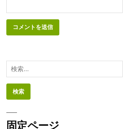
検
索:
固定ページ