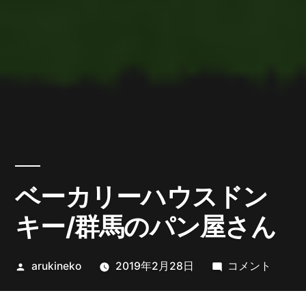
ベーカリーハウスドン
キー/群馬のパン屋さん
投
ベ
arukineko
2019年2月28日
コメント
稿
ー
者:
カ