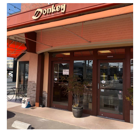
リ
ー
ハ
ウ
ス
ド
ン
キ
ー/
群
馬
の
パ
ン
屋
さ