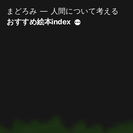
コ
まどろみ
人間について考える
ン
おすすめ絵本index
続
テ
き
ン
ツ
へ
ス
キ
ッ
プ