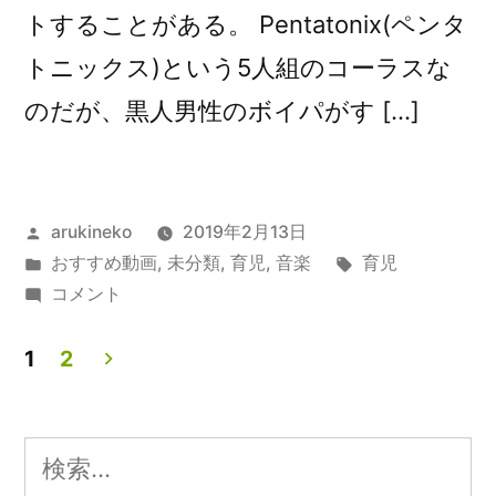
トすることがある。 Pentatonix(ペンタ
トニックス)という5人組のコーラスな
のだが、黒人男性のボイパがす […]
投
arukineko
2019年2月13日
稿
カ
タ
おすすめ動画
,
未分類
,
育児
,
音楽
育児
者:
テ
子
グ:
コメント
ゴ
ど
リ
も
1
2
ー:
動
投
画
稿
セ
検
サ