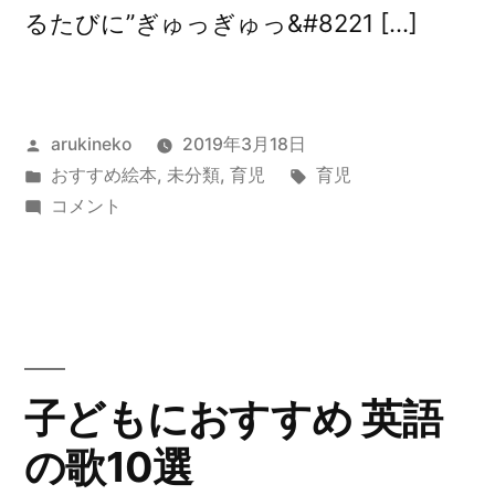
るたびに”ぎゅっぎゅっ&#8221 […]
投
arukineko
2019年3月18日
稿
カ
タ
おすすめ絵本
,
未分類
,
育児
育児
者:
テ
『だ
グ:
コメント
ゴ
い
リ
す
ー:
き
ぎ
ゅ
っ
子どもにおすすめ 英語
ぎ
の歌10選
ゅ
っ』/