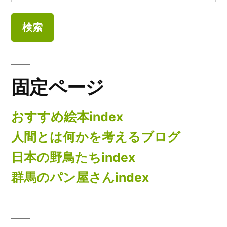
の
索:
ミ
ペ
ス
ト
ー
リ
ー
ジ
ト
固定ページ
送
に
り
おすすめ絵本index
人間とは何かを考えるブログ
日本の野鳥たちindex
群馬のパン屋さんindex