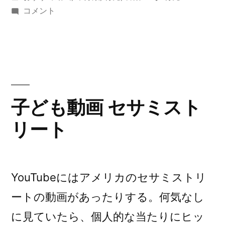
者:
テ
子
グ:
コメント
ゴ
ど
リ
も
ー:
に
お
す
す
子ども動画 セサミスト
め
リート
英
語
の
歌
YouTubeにはアメリカのセサミストリ
10
選
ートの動画があったりする。何気なし
に
に見ていたら、個人的な当たりにヒッ