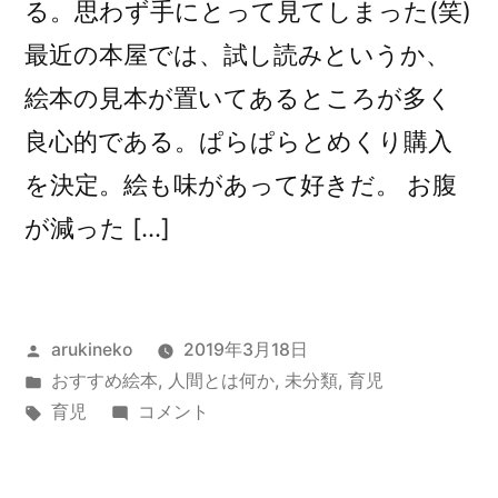
る。思わず手にとって見てしまった(笑)
最近の本屋では、試し読みというか、
絵本の見本が置いてあるところが多く
良心的である。ぱらぱらとめくり購入
を決定。絵も味があって好きだ。 お腹
が減った […]
投
arukineko
2019年3月18日
稿
カ
おすすめ絵本
,
人間とは何か
,
未分類
,
育児
者:
テ
タ
『は
育児
コメント
ゴ
グ:
ら
リ
ぺ