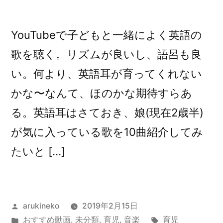
お
す
YouTubeで子どもと一緒によく英語の
す
め
歌を聴く。リズムが良いし、語呂も良
絵
い。何より、英語耳が育ってくれない
本
かな〜なんて、ほのかな期待すらあ
に
る。英語耳はさておき、娘(現在2歳半)
が気に入っている歌を10曲紹介してみ
たいと […]
投
arukineko
2019年2月15日
稿
カ
タ
おすすめ動画
,
未分類
,
育児
,
音楽
育児