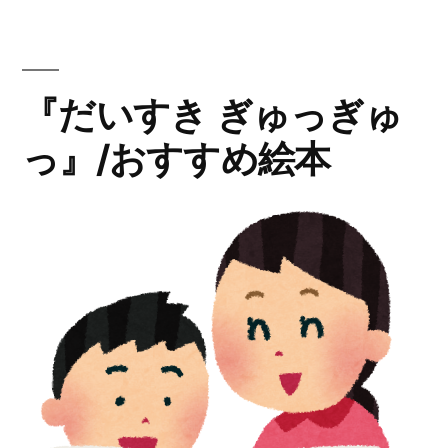
ー:
こ
さ
ん』/
お
『だいすき ぎゅっぎゅ
す
っ』/おすすめ絵本
す
め
絵
本
に