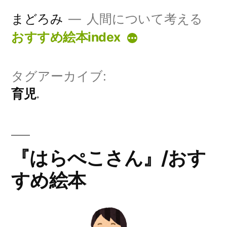
コ
まどろみ
人間について考える
ン
おすすめ絵本index
続
テ
き
ン
タグアーカイブ:
ツ
育児
へ
ス
キ
『はらぺこさん』/おす
ッ
すめ絵本
プ